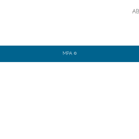
AB
os
Equipo MPA
Metodología
Sistema de gestión
First St
MPA ©